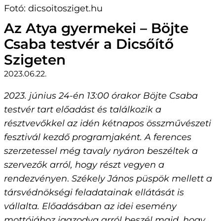
Az Atya gyermekei – Böjte
Csaba testvér a Dicsőítő
Szigeten
2023.06.22.
2023. június 24-én 13:00 órakor Böjte Csaba
testvér tart előadást és találkozik a
résztvevőkkel az idén kétnapos összművészeti
fesztivál kezdő programjaként. A ferences
szerzetessel még tavaly nyáron beszéltek a
szervezők arról, hogy részt vegyen a
rendezvényen
.
Székely János püspök mellett a
társvédnökségi feladatainak ellátását is
vállalta. Előadásában az idei esemény
mottójához igazodva arról beszél majd, hogy