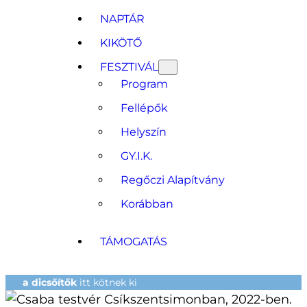
NAPTÁR
KIKÖTŐ
FESZTIVÁL
Program
Fellépők
Helyszín
GY.I.K.
Regőczi Alapítvány
Korábban
TÁMOGATÁS
a dicsőítők
itt kötnek ki