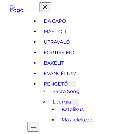
Ugrás
a
DA CAPO
tartalomhoz
MÁS TOLL
ÚTRAVALÓ
FORTISSIMO
BAKELIT
EVANGÉLIUM
PENGETŐ
Sacro Song
Liturgia
Katolikus
Más felekezet