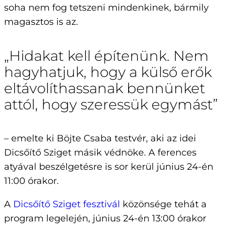
soha nem fog tetszeni mindenkinek, bármily
magasztos is az.
„Hidakat kell építenünk. Nem
hagyhatjuk, hogy a külső erők
eltávolíthassanak bennünket
attól, hogy szeressük egymást”
– emelte ki Böjte Csaba testvér, aki az idei
Dicsőítő Sziget másik védnöke. A ferences
atyával beszélgetésre is sor kerül június 24-én
11:00 órakor.
A
Dicsőítő Sziget fesztivál
közönsége tehát a
program legelején, június 24-én 13:00 órakor